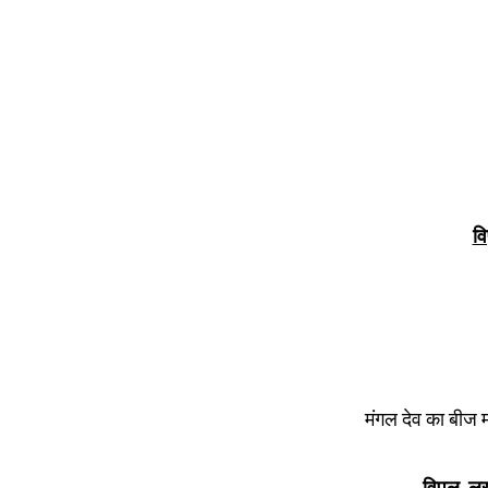
वि
मंगल देव का बीज म