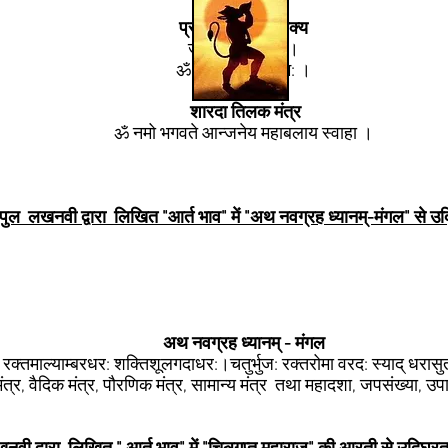
प्रचलित भक्तनुवाक्य
जय बजरंग बली ।
ॐ पवन् पुत्रायै नम: ।
शारदा तिलक मंत्र
ॐ नमो भगवते आन्जनेय महाबलाय स्वाहा ।
पुल लखनवी द्वारा लिखित "आर्त भाव" में "अथ नवग्रह ध्यानम्-मंगल" से उ
अथ नवग्रह ध्यानम् - मंगल
रक्तमाल्याम्बरधर: शक्तिशूलगदाधर:।चतुर्भुज: रक्तरोमा वरद: स्याद् धरास
ंत्र, वैदिक मंत्र, पौरणिक मंत्र, सामान्य मंत्र तथा महादशा, जपसंख्या, उ