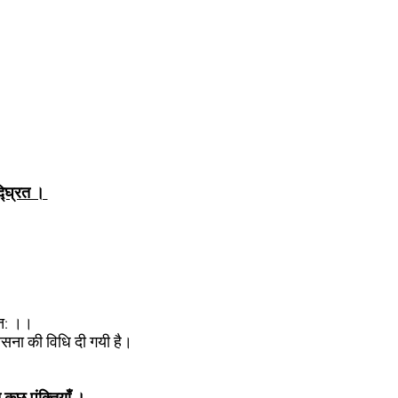
द्घ्रित ।
ुत: ।।
पासना की विधि दी गयी है।