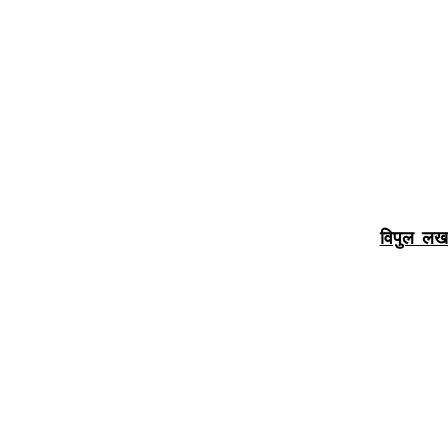
विपुल लखनव