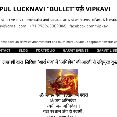
PUL LUCKNAVI "BULLET"उर्फ़ VIPKAVI
tist, active environmentalist and sanatan activist with sense of arts & literat
avi@gmail.com
; +91 9969680093(M) ; facebook.com/vipkavi
eminent poet, an active environmentalist and much more...A unique approach towards anc
NTACT
BLOG
PORTFOLIO
GARVIT EVENTS
GARVIT LIB
 लखनवी द्वारा लिखित "आर्त भाव" में "अग्निदेव" की आरती से उद्घ्रित कुछ
ॐ अग्नेय नम: ।(सामान्य मंत्र)
ॐ जय अग्निदेवा ,
स्वमी जय अग्निदेवा ।
यज्ञ प्रधान अंग हो स्वामी ,