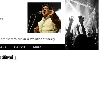
ure
ient science, culture & evolution of society
RARY
GARVIT
More
 पंक्तियाँ ।