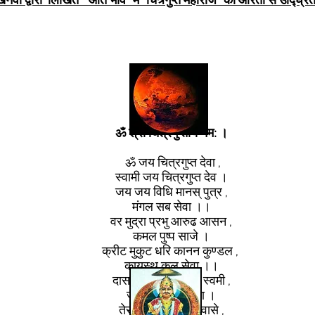
वी द्वारा लिखित " आर्त भाव" में "चित्र्गुप्त महाराज" की आरती से उद्घ्रित
ॐ श्री चित्रगुप्ताय नम: ।
ॐ जय चित्रगुप्त देवा ,
स्वामी जय चित्रगुप्त देव ।
जय जय विधि मानस् पुत्र ,
मंगल सब सेवा ।।
वर मुद्रा प्रभु आरुढ आसन ,
कमल पुष्प साजे ।
क्रीट मुकुट धरि कानन कुण्डल ,
कायस्थ कुल सेवा ।।
दास विपुल की विनती स्वमी ,
जगत करो कल्याण ।
तेरो चित्र मन: पता वासे ,