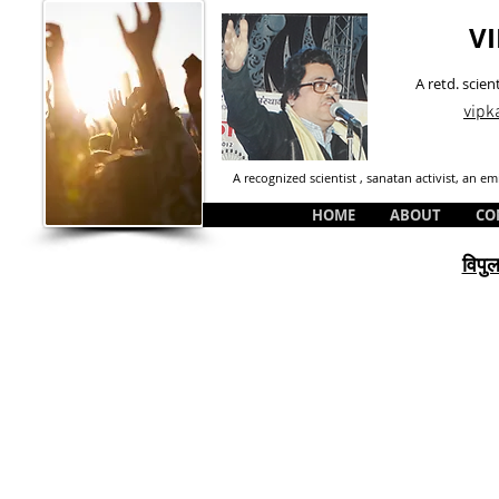
VI
A retd. scien
vipk
A recognized scientist , sanatan activist, an 
HOME
ABOUT
CO
विपुल